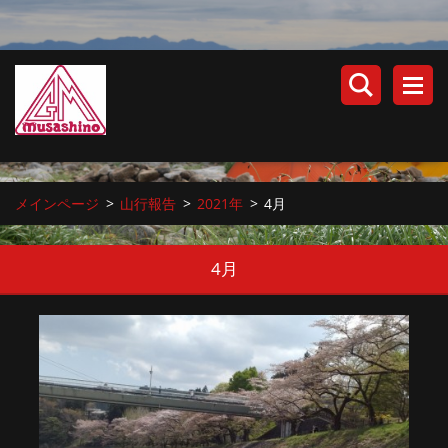
メインページ
>
山行報告
>
2021年
>
4月
4月