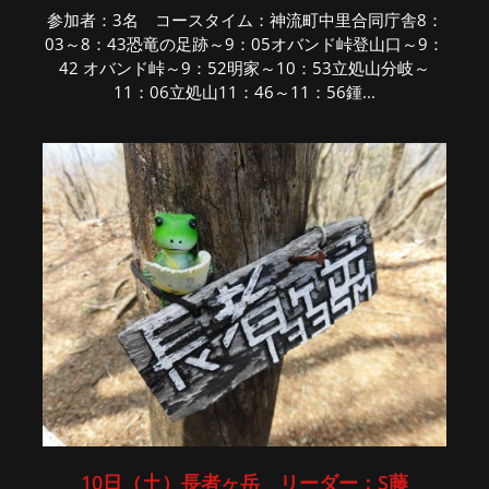
参加者：3名 コースタイム：神流町中里合同庁舎8：
03～8：43恐竜の足跡～9：05オバンド峠登山口～9：
42 オバンド峠～9：52明家～10：53立処山分岐～
11：06立処山11：46～11：56鍾...
10日（土）長者ヶ岳 リーダー：S藤