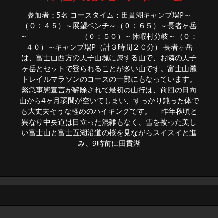
参加者：5名 コースタイム：田貫湖キャンプ場P～
（０：４５）～展望ベンチ～（０：６５）～長者ヶ岳
～ （０：５０）～休暇村分岐～（０：
４０）～キャンプ場P（計３時間２０分） 長者ヶ岳
は、富士山西方の天子山塊に属する山で、お隣の天子
ヶ岳とセットで登られることが多い山です。富士山麓
トレイルマラソンのコースの一部にもなっています。
緊急事態宣言が解除されて最初の山行は、前回の日向
山から4ヶ月弱間が空いてしまい、すっかり鈍った体で
も大丈夫そうな軽めのハイキングです。 昨年秋頃と
異なり中央道は目立った混雑もなく、雪を被った美し
い富士山と富士五湖沿道の桜を見ながらスイスイと進
み、9時前に田貫湖