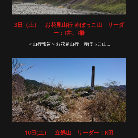
3日（土） お花見山行 赤ぼっこ山 リーダ
ー：I井、I橋
＜山行報告＞お花見山行 赤ぼっこ山...
10日(土） 立処山 リーダー：K田