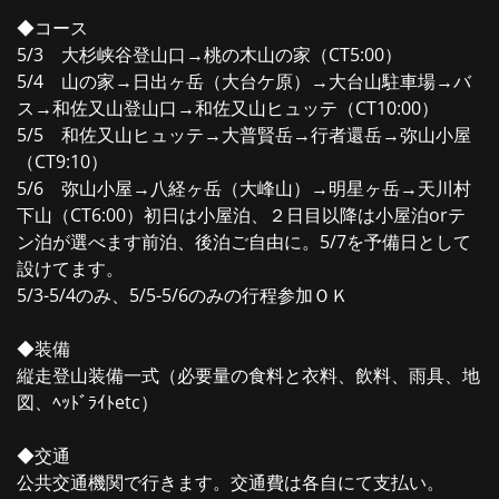
◆コース
5/3 大杉峡谷登山口→桃の木山の家（CT5:00）
5/4 山の家→日出ヶ岳（大台ケ原）→大台山駐車場→バ
ス→和佐又山登山口→和佐又山ヒュッテ（CT10:00）
5/5 和佐又山ヒュッテ→大普賢岳→行者還岳→弥山小屋
（CT9:10）
5/6 弥山小屋→八経ヶ岳（大峰山）→明星ヶ岳→天川村
下山（CT6:00）初日は小屋泊、２日目以降は小屋泊orテ
ン泊が選べます前泊、後泊ご自由に。5/7を予備日として
設けてます。
5/3-5/4のみ、5/5-5/6のみの行程参加ＯＫ
◆装備
縦走登山装備一式（必要量の食料と衣料、飲料、雨具、地
図、ﾍｯﾄﾞﾗｲﾄetc）
◆交通
公共交通機関で行きます。交通費は各自にて支払い。