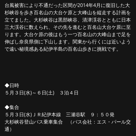
台風被害により不通だった区間が2014年4月に復旧した大
杉峡谷を歩き百名山の大台ケ原と大峰山を縦走する計画を
立てました。大杉峡谷は黒部峡谷、清津渓谷とともに日本
三大渓谷に数えられ、その先を進むと百名山大台ケ原に至
ります。大台ケ原の後はもう一つ百名山の大峰山まで足を
伸ばし奈良県側に下山します。関東から行くには近いよう
で遠い秘境感ある紀伊半島の百名山歩きに挑戦です。
◆日時
５月３日(水)～６日(土) ３泊４日
◆集合
５月３日(水)ＪＲ紀伊本線 三瀬谷駅 ９：５０発
大杉峡谷登山バス乗車集合 （バス会社：エス・パール交
通）