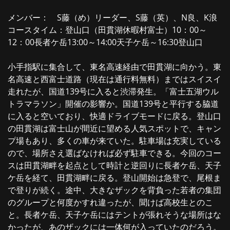
メンバー： S藤（め）リーダー、S藤（英）、N良、K浪
コースタイム：登山口（田貫湖休暇村富士）10：00～
12：00長者ケ岳13:00～14:00天子ケ岳～16:30登山口
小手指駅に集合して、東名高速経由で田貫湖に向かう。東
名高速と西富士道路（現在は通行料無料）まではスイスイ
走れたが、国道139号に入ると渋滞発生。「富士五湖ウル
トラマラソン」開催の影響か。国道139号と平行する脇道
に入ると空いており、快適ドライブモードに戻る。登山口
の田貫湖は富士山が間近に望める人気スポットで、キャン
プ場もあり、多くの車が来ていた。駐車場は充実している
ので、場所さえ選ばなければ必ず駐車できる。今回のコー
スは田貫湖畔を起点として時計と逆回りに長者ケ岳、天子
ケ岳を経て、田貫湖畔に戻る。登山開始は急登で、尾根ま
で登りが続く。途中、大きなザックを背負った若者の集団
のグループと何度かすれ違ったが、聞けば高校生とのこ
と。長者ケ岳、天子ケ岳にはテントが張れそうな場所はな
かったが、あのザックには一体何が入っていたのだろう。