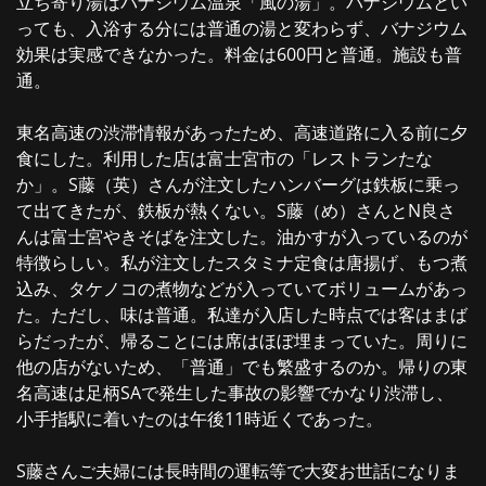
立ち寄り湯はバナジウム温泉「風の湯」。バナジウムとい
っても、入浴する分には普通の湯と変わらず、バナジウム
効果は実感できなかった。料金は600円と普通。施設も普
通。
東名高速の渋滞情報があったため、高速道路に入る前に夕
食にした。利用した店は富士宮市の「レストランたな
か」。S藤（英）さんが注文したハンバーグは鉄板に乗っ
て出てきたが、鉄板が熱くない。S藤（め）さんとN良さ
んは富士宮やきそばを注文した。油かすが入っているのが
特徴らしい。私が注文したスタミナ定食は唐揚げ、もつ煮
込み、タケノコの煮物などが入っていてボリュームがあっ
た。ただし、味は普通。私達が入店した時点では客はまば
らだったが、帰ることには席はほぼ埋まっていた。周りに
他の店がないため、「普通」でも繁盛するのか。帰りの東
名高速は足柄SAで発生した事故の影響でかなり渋滞し、
小手指駅に着いたのは午後11時近くであった。
S藤さんご夫婦には長時間の運転等で大変お世話になりま