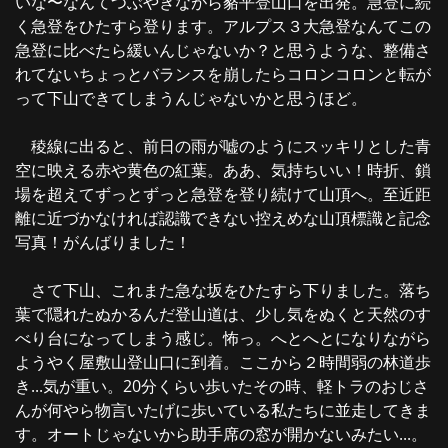
いな〜なんてつぶやきながら貉平登山口を出発。急登に続
く急登をひたすら登ります。アルプス３大急登なんてこの
急登に比べたら緩いんじゃないか？と思うような、整備さ
れてないちょっとバランスを崩したらコロンコロンと転が
って下山できてしまうんじゃないかと思うほど。
稜線に出ると、前日の雨が嘘のようにスッキリとした青
空に映える赤や黄色の紅葉。ああ、気持ちいい！時折、鎖
場を超えてずっとずっと急登を登り続けて山頂へ。至近距
離に近づかなければ認識できない控えめな山頂標識と記念
写真！がんばりました！
さて下山、これまた急な坂をひたすら下りました。落ち
葉で隠れたぬかるんだ登山道は、少し気をぬくと天然のす
べり台になってしまう感じ。怖っ。へとへとになりながら
ようやく屋敷山登山口に到着。ここから２時間弱の林道歩
き...気が重い。20分くらい歩いたその時、軽トラのおじさ
んが何やら物言いたげに歩いている私たちに並走してきま
す。オートじゃないから助手席の窓が開かないみたい...。