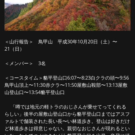
＜山行報告＞ 鳥甲山 平成30年10月20日（土）〜
21（日）
＜メンバー＞ 3名
＜コースタイム＞
貉平登山口6:07〜8:23白クラの頭〜9:56
鳥甲山頂上〜11:30赤クラ〜11:50屋敷山鞍部〜13:13屋敷
山登山口〜13:54貉平登山口
「噂では地元の軽トラのおじさんが乗せてってくれる
らしい」後半の屋敷山登山口から貉平登山口まではアスフ
ァルトで舗装された長い長〜い林道歩き。登山は好きだけ
ど林道歩きは得意じゃない。親切なおじさんが現れるとい