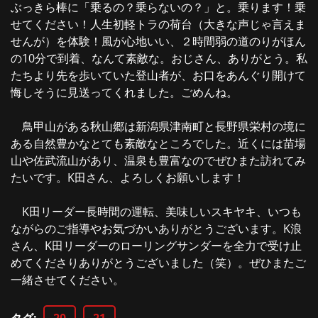
ぶっきら棒に「乗るの？乗らないの？」と。乗ります！乗
せてください！人生初軽トラの荷台（大きな声じゃ言えま
せんが）を体験！風が心地いい、２時間弱の道のりがほん
の10分で到着、なんて素敵な。おじさん、ありがとう。私
たちより先を歩いていた登山者が、お口をあんぐり開けて
悔しそうに見送ってくれました。ごめんね。
鳥甲山がある秋山郷は新潟県津南町と長野県栄村の境に
ある自然豊かなとても素敵なところでした。近くには苗場
山や佐武流山があり、温泉も豊富なのでぜひまた訪れてみ
たいです。K田さん、よろしくお願いします！
K田リーダー長時間の運転、美味しいスキヤキ、いつも
ながらのご指導やお気づかいありがとうございます。K浪
さん、K田リーダーのローリングサンダーを全力で受け止
めてくださりありがとうございました（笑）。ぜひまたご
一緒させてください。