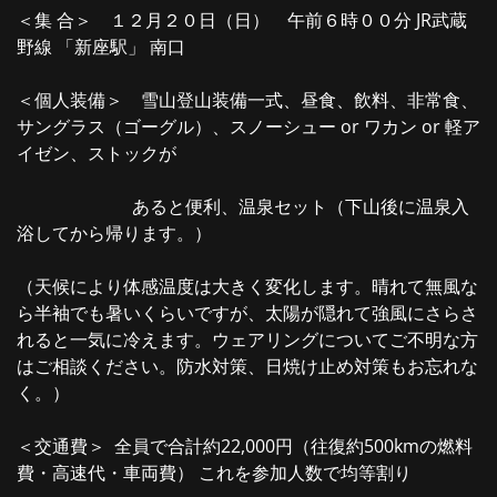
＜集 合＞ １２月２０日（日） 午前６時００分 JR武蔵
野線 「新座駅」 南口
＜個人装備＞ 雪山登山装備一式、昼食、飲料、非常食、
サングラス（ゴーグル）、スノーシュー or ワカン or 軽ア
イゼン、ストックが
あると便利、温泉セット（下山後に温泉入
浴してから帰ります。）
（天候により体感温度は大きく変化します。晴れて無風な
ら半袖でも暑いくらいですが、太陽が隠れて強風にさらさ
れると一気に冷えます。ウェアリングについてご不明な方
はご相談ください。防水対策、日焼け止め対策もお忘れな
く。）
＜交通費＞ 全員で合計約22,000円（往復約500kmの燃料
費・高速代・車両費） これを参加人数で均等割り