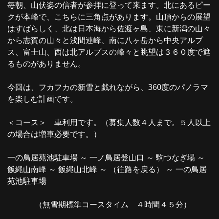
毎朝、山伏姿の信者が参拝に登って来ます。北にあるピー
クが本峰で、こちらに三角点があります。山頂からの展望
はすばらしく、北は日本海から佐渡ヶ島、東に新潟の山々
から志賀の山々と浅間連峰、南に八ヶ岳から中央アルプ
ス、富士山、西は北アルプスの峰々と眺望は３６０度で遮
るものがありません。
今回は、フカフカの新雪と戯れながら、360度のパノラマ
を楽しむ計画です。
＜コース＞ 車利用です。（募集人数４人まで。５人以上
の場合は増車必要です。）
一の鳥居苑池駐車場 ～ 一ノ鳥居登山口 ～ 駒つなぎ場 ～
飯縄山南峰 ～ 飯縄山北峰 ～ （往路を戻る） ～ 一の鳥居
苑池駐車場
（無雪期標準コースタイム ４時間４５分）