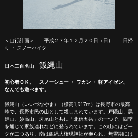
＜山行計画＞ 平成２７年１２月２０日（日） 日帰
り ・ スノーハイク
飯縄山
日本二百名山
初心者ＯＫ。 スノーシュー ・ ワカン ・ 軽アイゼン、
なんでも遊べます。
飯縄山（いいづなやま）（標高1,917m）は長野市の最高
峰で、長野市民の山として親しまれています。戸隠山、黒
姫山、妙高山、斑尾山と共に「北信五岳」の一つで、四季
を通じて家族連れなどに登られています。この山にはピー
クが二つあり、南は飯縄大権現神社が奉られ、無雪期には