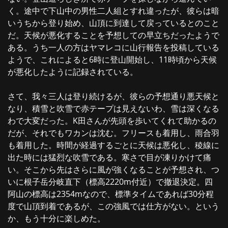
く。途中で下山中の男性二人組とすれ違ったが、彼らは暗
いうちから登り始め、山頂に到達して戻っているとのこと
だ。天候が悪化することを予想しての早立ちだったようで
ある。うち一人の方はヤマレコに山行報告を投稿している
ようで、これによると6時に登山開始し、11時頃から天候
が悪化したように記録されている。
さて、我々三人は登り続けるが、彼らの予想通り悪天候と
なり、積雪と吹雪で赤テープは見えないわ、雪は深くなる
わで大変だった。K田さんが先頭を歩いてくれて助かるの
だが、それでもワカンは沈む。フリースも着用し、雨合羽
も着用した。時間が経過するごとに天候は悪化し、稜線に
出た時には猛烈な吹雪である。寒さで目が凍りかけて痛
い。そこから先はさらに風が強くなることが予想され、つ
いに根子岳分岐直下（標高2220m付近）で撤退決定。四
阿山の標高は2354mなので、標準タイムであれば30分程
度で山頂到着であるが、この強風では仕方がない。という
か、もう十分に楽しめた。