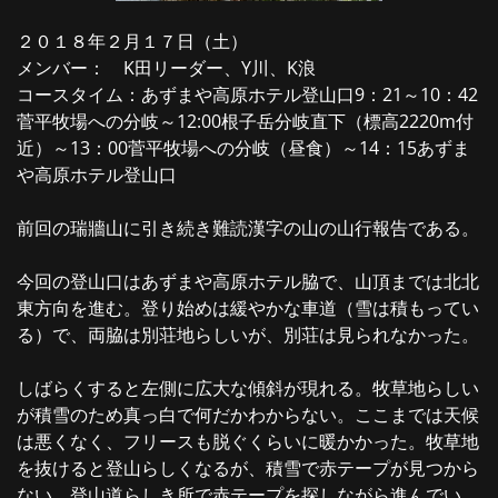
２０１８年２月１７日（土）
メンバー： K田リーダー、Y川、K浪
コースタイム：あずまや高原ホテル登山口9：21～10：42
菅平牧場への分岐～12:00根子岳分岐直下（標高2220m付
近）～13：00菅平牧場への分岐（昼食）～14：15あずま
や高原ホテル登山口
前回の瑞牆山に引き続き難読漢字の山の山行報告である。
今回の登山口はあずまや高原ホテル脇で、山頂までは北北
東方向を進む。登り始めは緩やかな車道（雪は積もってい
る）で、両脇は別荘地らしいが、別荘は見られなかった。
しばらくすると左側に広大な傾斜が現れる。牧草地らしい
が積雪のため真っ白で何だかわからない。ここまでは天候
は悪くなく、フリースも脱ぐくらいに暖かかった。牧草地
を抜けると登山らしくなるが、積雪で赤テープが見つから
ない。登山道らしき所で赤テープを探しながら進んでい