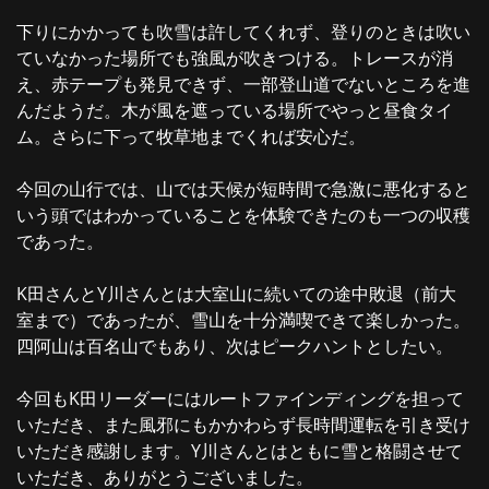
下りにかかっても吹雪は許してくれず、登りのときは吹い
ていなかった場所でも強風が吹きつける。トレースが消
え、赤テープも発見できず、一部登山道でないところを進
んだようだ。木が風を遮っている場所でやっと昼食タイ
ム。さらに下って牧草地までくれば安心だ。
今回の山行では、山では天候が短時間で急激に悪化すると
いう頭ではわかっていることを体験できたのも一つの収穫
であった。
K田さんとY川さんとは大室山に続いての途中敗退（前大
室まで）であったが、雪山を十分満喫できて楽しかった。
四阿山は百名山でもあり、次はピークハントとしたい。
今回もK田リーダーにはルートファインディングを担って
いただき、また風邪にもかかわらず長時間運転を引き受け
いただき感謝します。Y川さんとはともに雪と格闘させて
いただき、ありがとうございました。