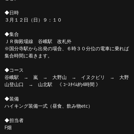
◆日時
３月１２日（日）９：１０
◆集合
ＪＲ御殿場線 谷峨駅 改札外
※国分寺駅から出発の場合、６時３０分位の電車に乗れば
集合時間に着きます。
◆コース
谷峨駅 → 嵐 → 大野山 → イヌクビリ → 大野
山登山口 → 山北駅 《 ｺｰｽﾀｲﾑ約4時間 》
◆装備
ハイキング装備一式（昼食、飲み物etc）
◆担当者
F畑