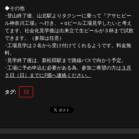
◆その他
･登山終了後、山北駅よりタクシーに乗って『アサヒビー
ル神奈川工場』へ行き、＋αビール工場見学したいと考え
てます。社会化見学後は出来立て生ビールが３杯まで試飲
できます。（参加は任意）
･工場見学は２名から受け付けてくれるようです。料金無
料。
･見学終了後は、新松田駅まで路線バスで向かう予定。
･工場に予め申込む必要がある為、参加ご希望の方は
３月
５日（日）までにF畑へ連絡ください。
タグ
:
12