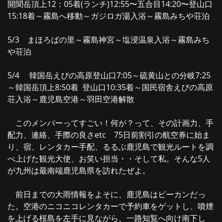
開聞岳頂上12：05着(ランチ)12:55〜五合目14:20〜登山口
15:18着～霧島へ移動～ガジロガ湯入浴～霧島みちや荘泊
5/3 まほろばの里～霧島神宮～塩浸温泉入浴～霧島みち
や荘泊
5/4 韓国岳えびの高原登山口7:05～硫黄山との分岐7:25
～韓国岳頂上8:50着 登山口10:35着～国民宿舎えびの高原
荘入浴～鹿児島空港～羽田空港解散
このメンバーってすごい！何が？って、その計画力、手
配力、連絡、手際の良さetc 75日前割引の航空券に始ま
り、宿、レンタカー手配、るるぶ鹿児島で観光ルートを調
べ上げた観光大使、お笑い担当・・そして私。そんな5人
が九州は最南端鹿児島県を訪れたぜよ。
前日までの大雨情報をよそに、鹿児島はピーカンだっ
た。空港のニコニコレンタカーで予約車をゲットし、噴煙
を上げる桜島を左手に見ながら、一路知覧へ向け南下し