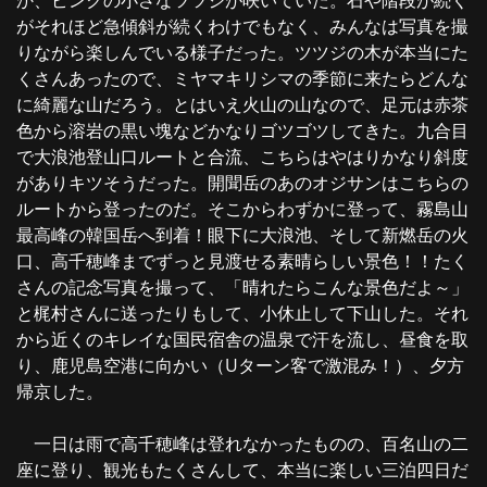
か、ピンクの小さなツツジが咲いていた。石や階段が続く
がそれほど急傾斜が続くわけでもなく、みんなは写真を撮
りながら楽しんでいる様子だった。ツツジの木が本当にた
くさんあったので、ミヤマキリシマの季節に来たらどんな
に綺麗な山だろう。とはいえ火山の山なので、足元は赤茶
色から溶岩の黒い塊などかなりゴツゴツしてきた。九合目
で大浪池登山口ルートと合流、こちらはやはりかなり斜度
がありキツそうだった。開聞岳のあのオジサンはこちらの
ルートから登ったのだ。そこからわずかに登って、霧島山
最高峰の韓国岳へ到着！眼下に大浪池、そして新燃岳の火
口、高千穂峰までずっと見渡せる素晴らしい景色！！たく
さんの記念写真を撮って、「晴れたらこんな景色だよ～」
と梶村さんに送ったりもして、小休止して下山した。それ
から近くのキレイな国民宿舎の温泉で汗を流し、昼食を取
り、鹿児島空港に向かい（Uターン客で激混み！）、夕方
帰京した。
一日は雨で高千穂峰は登れなかったものの、百名山の二
座に登り、観光もたくさんして、本当に楽しい三泊四日だ