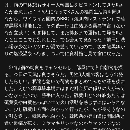
け、雨の中休憩もせず一人韓国岳をピストンしてきたKさ
んが合流した＾＾6人になってKさんの福岡生活談を聞き
ながら、ワイワイと園内のBBQ（焼き肉レストラン）で薩
摩黒豚を堪能した。その後一行は由緒ある霧島神宮（なか
なか立派！）を参拝して、また博多まで運転して帰るKさ
んとはここでお別れした。でも会えて良かった！前日は洗
い場が少ないガジロが湯で懲りていたので、坂本龍馬ゆか
りの塩浸温泉へ行き、ついでに資料館も見て宿に戻った。
5/4は宿の朝食をキャンセルし、部屋にて各自朝食を摂
る。今日の天気は良さそうだ。男性3人組の客はもう出発
したらしい。私達も急いで荷物をまとめてみちや荘を後に
した。えびの高原駐車場にはまだ料金所の係りの人が来て
いなかったので、勝手に入った。硫黄山との分岐あたりは
硫黄臭や白黄色っぽい土で火山活動を感じずにはいられな
い。少し硫黄山方面へ向かって行ったが、先が長そうなの
で引き返し、韓國岳へ向かう。韓國岳の登山道は開聞岳と
違い道幅が広く、ミヤマキリシマなのかヤマツツジなの