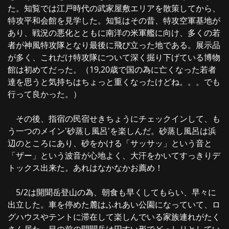
た。知覧では江戸時代の武家屋敷エリアを散策してから、
特攻平和会館を見学した。知覧はその昔、特攻空軍基地が
あり、戦況の悪化とともに南洋の米軍艦に向け、多くの若
者が神風特攻隊となり最後に飛び立った地である。展示品
が多く、これだけ特攻隊について深く掘り下げている博物
館は初めてだった。（19,20歳で国の為に亡くなった若者
達を思うと気持ちはちょっと重くなったけどね。。。でも
行って良かった。）
その後、指宿の民宿せきちょうにチェックインして、も
う一つのメイン'砂蒸し風呂'を楽しんだ。砂蒸し風呂は浜
辺のところにあり、砂をかける「サッサッ」という音と
「ザー」という波音が心地よく、大汗をかいてすっきりデ
トックス出来た。あれはなかなかお薦め！
5/2は開聞岳登山の為、朝食も早くしてもらい、早々に
出立した。車を停めた麓はふれあい公園になっていて、ロ
グハウスやテントに滞在して楽しんでいる家族連れがたく