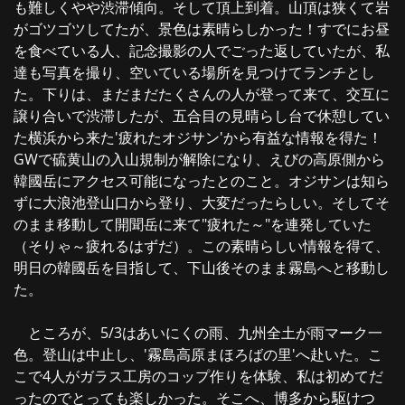
も難しくやや渋滞傾向。そして頂上到着。山頂は狭くて岩
がゴツゴツしてたが、景色は素晴らしかった！すでにお昼
を食べている人、記念撮影の人でごった返していたが、私
達も写真を撮り、空いている場所を見つけてランチとし
た。下りは、まだまだたくさんの人が登って来て、交互に
譲り合いで渋滞したが、五合目の見晴らし台で休憩してい
た横浜から来た'疲れたオジサン'から有益な情報を得た！
GWで硫黄山の入山規制が解除になり、えびの高原側から
韓國岳にアクセス可能になったとのこと。オジサンは知ら
ずに大浪池登山口から登り、大変だったらしい。そしてそ
のまま移動して開聞岳に来て"疲れた～"を連発していた
（そりゃ～疲れるはずだ）。この素晴らしい情報を得て、
明日の韓國岳を目指して、下山後そのまま霧島へと移動し
た。
ところが、5/3はあいにくの雨、九州全土が雨マーク一
色。登山は中止し、'霧島高原まほろばの里'へ赴いた。こ
こで4人がガラス工房のコップ作りを体験、私は初めてだ
ったのでとっても楽しかった。そこへ、博多から駆けつ