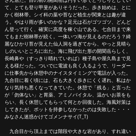
さん居た。目の前の開聞岳は円すい形でどっしりとしてい
て、とても登り甲斐がありそうだった。歩き始めは、とに
かく樹林帯。シイ科の葉や苔など植生が関東とは趣が違
う。やはり雨が多いのかな？足元は石がゴツゴツ、どんど
ん登って行く、確実に高度を稼ぐ山である。七合目まで来
てもまだ樹林帯が続く。一体いつ海が見えるのだろう？綺
麗なひかり苔が見えた仙人洞を過ぎてから、やっと見晴ら
しのいいところに出た。海に飛び出た形の開聞岳らしく、
長崎鼻や（すっきり晴れていれば）種子島や屋久島まで見
える様だった。ついでに電波も良く入るようで、リーダー
に仕事先から休憩中のナイスタイミングで電話が入った。
九合目に着く頃には、石も大きく歩きにくく遅れ、私はか
なり気持ち悪くなってきていた。休憩で「残る」と言った
が「勿体ない」と胃薬、アミノバイタル、温かいお茶をも
らい、長く休憩してもらって何とか回復した。海風対策は
してきたが、ポットを持参しなかったのは失敗した・・・
みなさん迷惑かけてゴメンナサイ(T_T)
九合目から頂上までは階段や大きな岩があり、すれ違い