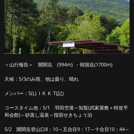
＜山行報告＞ 開聞岳 (994m) ・韓国岳(1700m)
天候：5/3のみ雨、他は曇り、晴れ
メンバー：S(L) I K K T(記)
コースタイム他：5/1 羽田空港～知覧(武家屋敷＋特攻平
和会館)～砂蒸し温泉～指宿せきちょう泊
5/2 開聞岳登山口8：10～五合目9：17～十合目10：44～