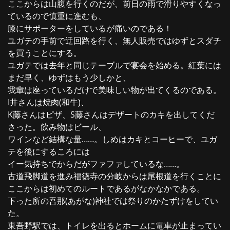
ここからは山腹を行くのだが、前日の雨で滑りやすくなっ
ているので慎重に進むも、
膝にサポーターをしているが痛いのである！
ユガテの手前で迂回路を行く、無人販売ではゆずとスダチ
を買うことにする。
ユガテでは去年と同じテーブルで宴会を始める。紅葉には
まだ早く、ゆずはもう少しかと、
我輩は座っているだけで美味しい物が出てくるのである。
I井さんは焼肉(和牛)、
K藤さんはピザ、S藤さんはデザートのカキを出してくだ
さった。飲み物はビール、
ワインなど結構な量……。しめはカキとコーヒーで、ユガ
テを後にするころには
イー気持ちでからだがファファしているな……。
古道飛脚道を進み福徳寺の分岐からは尾根道を行くことに
ここからは初めてのルートであるがなかなかである。
下った所の吾那(あがな)神社では祭りのかたずけをしてい
た。
東吾野駅では、トイレを出るとホームに電車が止まってい