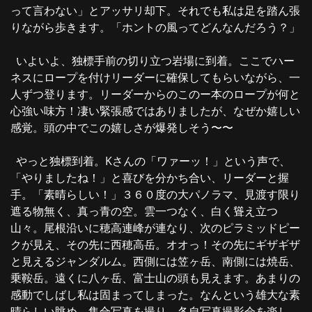
って言わない」とアッサリ却下。それでも私は足を踏ん張
りながら歩きます。「ホントの風ってどんなんだろう？」
いよいよ、独標手前の切り立つ岩場に到着。ここでハー
ネスにロープを付けリーダーに確保してもらいながら、一
人ずつ登ります。リーダーからのこのー本のロープが何と
心強い味方！凄い緊張感ではありましたが、なぜか嬉しい
感覚。頭の中でこの嬉しさが爆発しそう〜〜
やっと独標到着。Kさんの「ワァーッ！」という声で、
「やりましたね！」と喜びを分かち合い、リーダーと握
手。「素晴らしい！」３６０度の大パノラマ、見渡す限り
遮る物無く、真っ青の空。雲一つなく、白く聳え立つ
山々。尾根沿いに穂高連峰が連なり、次のピラミッドピー
クが見え、その先に西穂高岳。オオっ！その先にギザギザ
と見えるジャンダルム。西側には笠ヶ岳、南側には焼岳、
乗鞍岳。遠くに八ヶ岳、富士山の頭も見えます。あまりの
感動でしばし私は固まってしまった。なんという雄大な素
晴らしい眺め。集合写真を撮り、各自写真撮影会を楽し