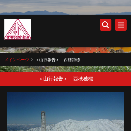
メインページ
>
＜山行報告＞ 西穂独標
＜山行報告＞ 西穂独標