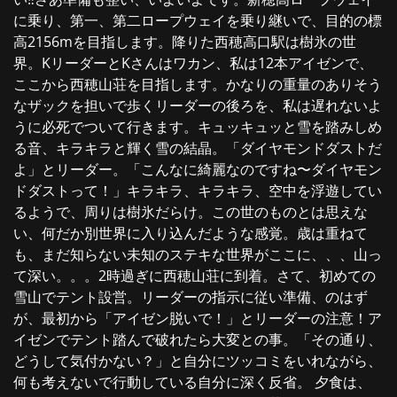
に乗り、第一、第二ロープウェイを乗り継いで、目的の標
高2156mを目指します。降りた西穂高口駅は樹氷の世
界。KリーダーとKさんはワカン、私は12本アイゼンで、
ここから西穂山荘を目指します。かなりの重量のありそう
なザックを担いで歩くリーダーの後ろを、私は遅れないよ
うに必死でついて行きます。キュッキュッと雪を踏みしめ
る音、キラキラと輝く雪の結晶。「ダイヤモンドダストだ
よ」とリーダー。「こんなに綺麗なのですね〜ダイヤモン
ドダストって！」キラキラ、キラキラ、空中を浮遊してい
るようで、周りは樹氷だらけ。この世のものとは思えな
い、何だか別世界に入り込んだような感覚。歳は重ねて
も、まだ知らない未知のステキな世界がここに、、、山っ
て深い。。。2時過ぎに西穂山荘に到着。さて、初めての
雪山でテント設営。リーダーの指示に従い準備、のはず
が、最初から「アイゼン脱いで！」とリーダーの注意！ア
イゼンでテント踏んで破れたら大変との事。「その通り、
どうして気付かない？」と自分にツッコミをいれながら、
何も考えないで行動している自分に深く反省。 夕食は、