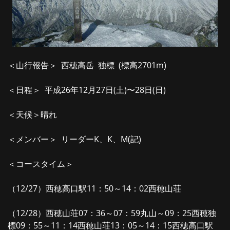
＜山行報告＞ 西穂高岳 独標 (標高2701m)
＜日程＞ 平成26年12月27日(土)〜28日(日)
＜天候＞晴れ
＜メンバー＞ リーダーK、K、M(記)
＜コースタイム＞
（12/27）西穂高口駅11：50～14：02西穂山荘
（12/28）西穂山荘07：36～07：59丸山～09：25西穂独
標09：55～11：14西穂山荘13：05～14：15西穂高口駅