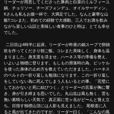
リーダーが用意してくださった豚肉と白菜のミルフィーユ
鍋、チョリソー、チーズフォンデュ、オイルサーディン。
Kさんも私もお腹一杯で、大満足でした。なんと豪華な山
飯‼︎コレまた、初めての経験で大感動。三人でお酒を飲み
ながら楽しい山話と美味しい食事のひと時は、とても幸せ
でした。
二日目は4時半に起床。リーダーが昨夜の鍋スープで卵雑
炊を作ってくださり朝ご飯。コレまた美味しく、身体も温
まりました。身支度を済ませ、ハーネス等の準備を整え、
いよいよ独標に登ります。もしもの滑落時の為、ピッケル
を使った身体の止め方を教えていただきました。ハーネス
のベルトの一折り返しも勉強になります。この一折り返し
をしていない為に死んでしまう人もいるとの事。「完璧に
しておかないと死に結びつく」とリーダーの言葉が胸に響
き、身が引き締まる思いでした。丸山迄は風も無く、雲も
無い素晴らしい天気で、真正面に笠ヶ岳がど〜んと聳え立
ち、目指す独標山頂には人影も見えました。 尾根道に入
ると風が出てきたのですが、リーダー曰く、「こんなの風