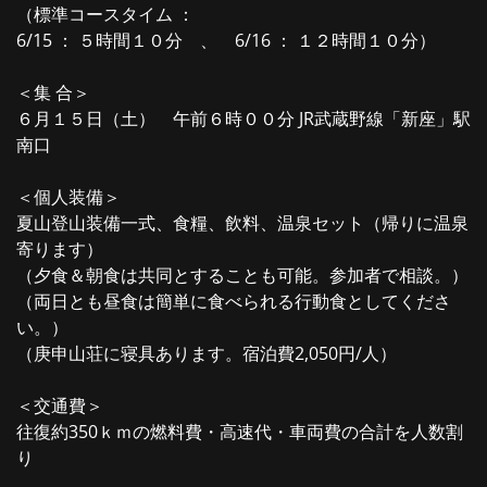
（標準コースタイム ：
6/15 ： ５時間１０分 、 6/16 ： １２時間１０分）
＜集 合＞
６月１５日（土） 午前６時００分 JR武蔵野線「新座」駅
南口
＜個人装備＞
夏山登山装備一式、食糧、飲料、温泉セット（帰りに温泉
寄ります）
（夕食＆朝食は共同とすることも可能。参加者で相談。）
（両日とも昼食は簡単に食べられる行動食としてくださ
い。）
（庚申山荘に寝具あります。宿泊費2,050円/人）
＜交通費＞
往復約350ｋｍの燃料費・高速代・車両費の合計を人数割
り