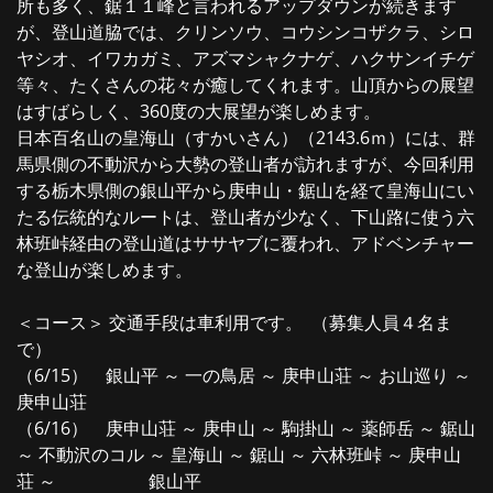
所も多く、鋸１１峰と言われるアップダウンが続きます
が、登山道脇では、クリンソウ、コウシンコザクラ、シロ
ヤシオ、イワカガミ、アズマシャクナゲ、ハクサンイチゲ
等々、たくさんの花々が癒してくれます。山頂からの展望
はすばらしく、360度の大展望が楽しめます。
日本百名山の皇海山（すかいさん）（2143.6ｍ）には、群
馬県側の不動沢から大勢の登山者が訪れますが、今回利用
する栃木県側の銀山平から庚申山・鋸山を経て皇海山にい
たる伝統的なルートは、登山者が少なく、下山路に使う六
林班峠経由の登山道はササヤブに覆われ、アドベンチャー
な登山が楽しめます。
＜コース＞ 交通手段は車利用です。 （募集人員４名ま
で）
（6/15） 銀山平 ～ 一の鳥居 ～ 庚申山荘 ～ お山巡り ～
庚申山荘
（6/16） 庚申山荘 ～ 庚申山 ～ 駒掛山 ～ 薬師岳 ～ 鋸山
～ 不動沢のコル ～ 皇海山 ～ 鋸山 ～ 六林班峠 ～ 庚申山
荘 ～ 銀山平