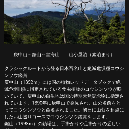
庚申山～鋸山～皇海山 山小屋泊（素泊まり）
クラシックルートから登る日本百名山と絶滅危惧種コウシ
ンソウ鑑賞
庚申山（1892ｍ）には国の植物レッドデータブックで絶
滅危惧II類に指定されている食虫植物のコウシンソウが咲
いていて、庚申山の自生地は国の特別天然記念物に指定さ
れています。1890年に庚申山で発見され、山の名前をと
ってコウシンソウと命名されました。初日に山荘を起点に
したお山巡りコースでコウシンソウ鑑賞をします。
鋸山（1998ｍ）の鎖場は、手掛かりや足掛かりの乏しい