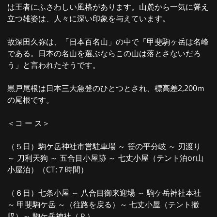
は王者にふさわしい風格があります。山麓から一気に聳え
立つ雄姿は、人々に深い印象を与えています。
故深田久弥は、「日本百名山」の中で「甲斐駒ヶ岳は名峰
である。日本の名山を選ぶならこの山は落とさないだろ
う」と言われたそうです。
黒戸尾根は日本三大急登のひとつとされ、標高差2,200ｍ
の尾根です。
＜コ ー ス＞
（５日）駒ケ岳神社市営駐車場 ～ 笹の平分岐 ～ 刃渡り
～ 刀利天狗 ～ 五合目小屋跡 ～ 七丈小屋（テント泊or山
小屋泊）（CT:７時間）
（６日）七条小屋 ～ 八合目御来迎場 ～ 駒ケ岳神社本社
～ 甲斐駒ケ岳 ～（往路を戻る）～ 七丈小屋（テント撤
収）～ 駒ケ岳神社（Ｐ）