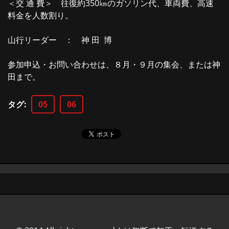
＜交 通 費＞ 往復約350㎞のガソリン代、車両費、高速
料金を人数割り。
山行リーダー ： 神 田 博
参加申込・お問い合わせは、８月・９月の集会、または神
田まで。
タグ
:
05
06