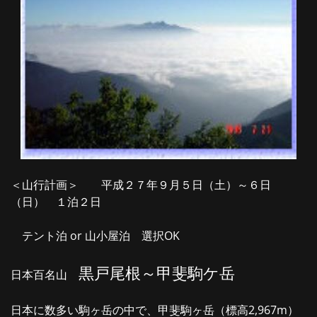
＜山行計画＞ 平成２７年９月５日（土）～６日
（日） １泊２日
テント泊 or 山小屋泊 選択OK
黒戸尾根～甲斐駒ケ岳
日本百名山
日本に数多い駒ヶ岳の中で、甲斐駒ヶ岳（標高2,967m）