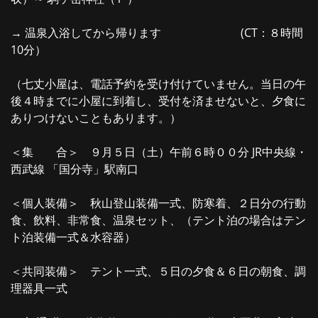
→ 温泉入浴してから帰ります (CT：８時間
10分）
（七丈小屋は、電話予約を受け付けていません。当日の午
後４時までに小屋に到着し、受付を済ませないと、夕食に
ありつけないこともあります。）
＜集 合＞ ９月５日（土）午前６時００分 JR中央線・
西武線 「国分寺」駅南口
＜個人装備＞ 秋山登山装備一式、防寒着、２日分の行動
食、飲料、非常食、温泉セット、（テント泊の場合はテン
ト泊装備一式＆水容器）
＜共同装備＞ テント一式、５日の夕食＆６日の朝食、調
理器具一式