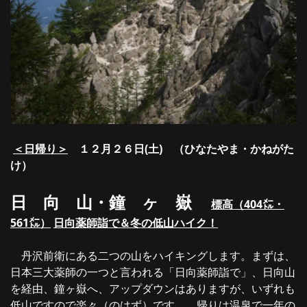
＜日帰り＞
１
２月２６日(土) （ひなたやま・かねがた
け）
日 向 山・鐘 ヶ 嶽
標高（
404
㍍
・
561
㍍
）
日向薬師
詣で
＆冬の低山ハイク
！
丹沢前衛にある二つの山をハイキングします。まずは、
日本三大薬師の一つと言われる「日向薬師詣で」、日向山
を経由、鐘ヶ嶽へ、アップダウンはありますが、いずれも
低山ですので楽々（のはず）です。 帰りは温泉で一年の