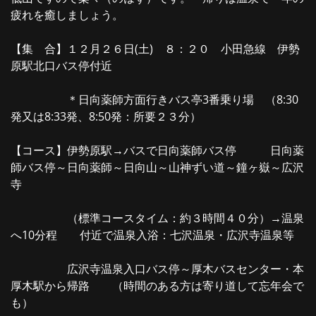
疲れを癒しましょう。
【集 合】１２月２６日(土) ８：２０ 小田急線 伊勢
原駅北口バス停付近
＊日向薬師方面行きバス亭3番乗り場 （8:30
発又は8:33発、8:50発：所要２３分）
【コース】伊勢原駅→バスで日向薬師バス停 日向薬
師バス停～日向薬師～日向山～山神ずい道～鐘ヶ嶽～広沢
寺
（標準コースタイム：約３時間４０分）→温泉
へ10分程 付近で温泉入浴：七沢温泉・広沢寺温泉等
広沢寺温泉入口バス停～厚木バスセンター・本
厚木駅から帰路 （時間のある方は寄り道して忘年会で
も）