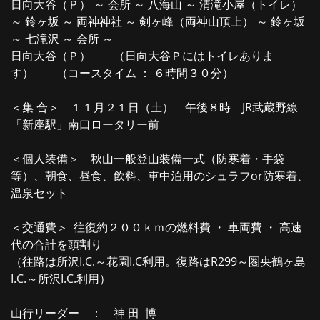
日向大谷（Ｐ） ～ 会所 ～ 八海山 ～ 清滝小屋（トイレ）
～ 鈴ヶ坂 ～ 両神神社 ～ 剣ヶ峰（両神山頂上） ～ 鈴ヶ坂
～ 七滝沢 ～ 会所 ～
日向大谷（Ｐ） （日向大谷Ｐにはトイレありま
す） （コースタイム ： ６時間３０分）
＜集 合＞ １１月２１日（土） 午後８時 JR武蔵野線
「新座駅」南口ロータリー前
＜個人装備＞ 秋山一般登山装備一式（防寒着・手袋
等）、朝食、昼食、飲料、車中泊用のシュラフor防寒着、
温泉セット
＜交通費＞ 往復約２００ｋｍの燃料費 ・ 車両費 ・ 高速
代の合計を頭割り
（往路は所沢I.C.～花園I.C利用。復路はR299～圏央鶴ヶ島
I.C.～所沢I.C.利用）
山行リーダー ： 神 田 博