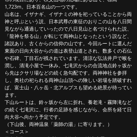
1,723m。日本百名山の一つです。
山名は、イザナギ、イザナミの神を祀っていることから両
神と呼ぶという説、日本武尊の東征のおりこの山を八日間
見ながら通過していったので八日見山と名づけられた説、
「龍神を祭る山」が転じて両神山となったという説など、
諸説あり、古くからの信仰の山です。今回ルートに選んだ
東面の日向大谷からの道は表登山道とされ、数多くの石仏
や石碑、丁目石が残されています。清涼な弘法井戸で喉を
潤し、清滝小屋で一休み。七滝沢からの合流地点鈴ヶ坂か
ら先はクサリ場などの続く急勾配です。両神神社を参拝
し、奥社の祀られる両神山山頂への険しい岩場を踏破すれ
ば、富士山・八ヶ岳・北アルプスも望める絶景が待ってい
ます。
下山ルートは、鈴ヶ坂から左に折れ、養老滝・霧降滝など
の続く七滝沢に、行者の足跡を感じながら、会所を経て日
向大谷へ向かう予定です。
（下山後、両神温泉「薬師の湯」に寄ります。）
＜コース＞