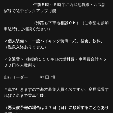
午前５時～５時半に西武池袋線・西武新
宿線で途中ピックアップ可能
（帰路も下車地相談ＯＫ）（ご希望を参加
申込時にご相談ください）
＜個人装備＞ 一般ハイキング装備一式、昼食、飲料、
（温泉入浴ありません）
＜交通費＞ 往復約１５０キロの燃料費・車両費合計４５
００円を人数割り
山行リーダー ： 神 田 博
＊車で行きますので基本募集人員４名ですが、窮屈我慢す
れば７名まで乗車可能。
（悪天候予報の場合は１７日（日）に順延することもあり