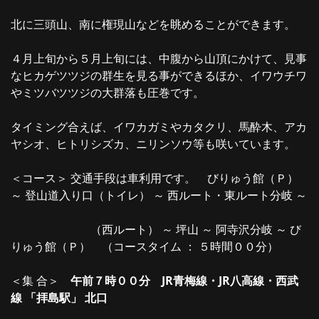
北に三頭山、南に権現山などを眺めることができます。
４月上旬から５月上旬には、中腹から山頂にかけて、見事
なヒカゲツツジの群生を見る事ができるほか、イワウチワ
やミツバツツジの大群落も圧巻です。
タイミング合えば、イワカガミやカタクリ、馬酔木、アカ
ヤシオ、ヒトリシズカ、ニリンソウ等も咲いています。
＜コース＞ 交通手段は車利用です。 びりゅう館（Ｐ）
～ 登山道入り口（トイレ） ～ 西ルート・東ルート分岐 ～
（西ルート） ～ 坪山 ～ 阿寺沢分岐 ～ び
りゅう館（Ｐ） （コースタイム ： ５時間００分）
＜集 合＞
午前７時００分 JR青梅線・JR八高線・西武
線 「拝島駅」 北口