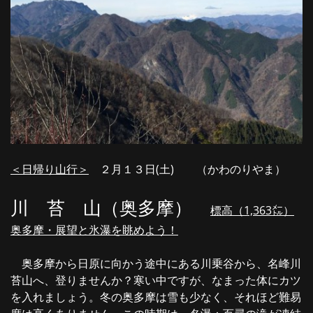
＜日帰り山行＞
２月１３日(土) （かわのりやま）
川 苔 山（奥多摩）
標高（
1,363
㍍）
奥多摩・展望と氷瀑を眺めよう！
奥多摩から日原に向かう途中にある川乗谷から、名峰川
苔山へ、登りませんか？寒い中ですが、なまった体にカツ
を入れましょう。冬の奥多摩は雪も少なく、それほど難易