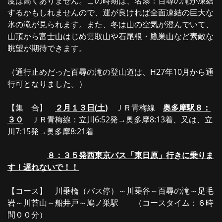
度は高くありません。この時期は、名瀑：百尋の滝が凍結
するかもしれませんので、運が良ければ全面凍結の巨大な
氷の滝が見られます。また、冬は山の空気が澄んでいて、
山頂から富士山はじめ雲取山や石尾根・鷹巣山など素敵な
眺望が期待できます。
（通行止めだった百尋の滝の登山道は、H27年10月から通
行可となりました。）
【集 合】
２月
１３
日
(
土
)
ＪＲ青梅線
奥多摩駅８：
３０
ＪＲ青梅線：立川6:52発→奥多摩8:13着、又は、立
川7:15発→奥多摩8:21着
８：３５発西東京バス「東日原」行きに乗りま
す！遅れないで！！
【コース】 川乗橋（バス停）～川乗谷～百尋の滝～足毛
岩～川苔山～船井戸～鳩ノ巣駅 （コースタイム：６時
間００分）