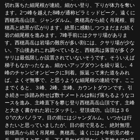
切れ落ちた細尾根が連続。細かい登り、下りが体力を奪い
ます。2つ峰を越えた8峰が通称ピラミッドピーク。遠くに
西穂高岳山頂、ジャンダルム、奥穂高から続く吊尾根、前
穂高と絶景が広がります。絶景に感動しつつまだまだ続く
岩の細尾根を進みます。7峰手前にはクサリ場がありま
す。西穂高岳は岩場の難所が多い割には、クサリ場が少な
い。下山後あれこれ調べていると、西穂高は落雷が多くク
サリは最低限しか設置されていないそうです。そういえば
梯子もなかったなぁ。細かいアップダウンを繰り返し、4
峰のチャンピオンピークに到着。振返って来た道をみれ
ば、よくぞ無事で、と思うような細尾根の連続です。ここ
までくると、３峰、2峰、主峰。カウントダウンです。引
き続き一歩踏み外せば数十メートルは転げ落ちるようなコ
ースを進み、主峰直下を攀じ登り西穂高岳山頂です。主峰
と大きく書かれた岩にタッチし、登頂成功。山頂は３６
０°の大パノラマ。目の前にはジャンダルム。いつかは行
きたいと思っていましたが、目の前で見ると、絶対無理。
前穂高から続く吊尾根、奥穂高。遠くには今年初見の槍ヶ