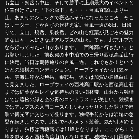
も立山・剱岳も中止。そして勝手に上期最大のイベントと
位置付けていた「下の廊下」も・・・台風直撃により中
止。あまりのショックで寝込みそうになったところ、そこ
はリーダー。すかさずの代替え案。台風一過の8日、日帰
りで、立山、焼岳、乗鞍岳。どの山も紅葉が見ごろの魅力
的な山々。大好きな北アルプスの山々。でも、北アルプス
なら行ってみたい山があります。「西穂高に行きたい」と
お願いしました。前夜発の車中泊での日帰り西穂高岳山行
に決定。当日は期待通りの台風一過。これでもか！という
ほどの結構のコンディション。ロープウェイからは笠ヶ
岳、雲海に浮かぶ焼岳、乗鞍岳、遠くは加賀の名峰白山ま
で見えました。ロープウェイの西穂高口駅から西穂高山荘
までは紅葉がキレイな気持ちの良い樹林帯、山荘から独標
はでは這松の緑と空の青のコントラストが美しい。独標ま
ではアルプスの入門コースらしいゆったりとした登りで軽
装の観光客に交じって登ります。独標手前からは岩場の急
登が続きますので、此処でヘルメット装着。気が引き締ま
ります。独標は西穂高では11峰となります。ここから１０
峰を越えると西穂高岳山頂となります。独標からは両側が