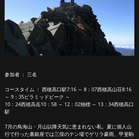
参加者 ： 三名
コースタイム ： 西穂高口駅7:16 ～ 8：07西穂高山荘8:16
～ 9：35ピラミッドピーク ～
10：24西穂高岳10：58 ～ 12：02独標 ～ 13：34西穂高口
駅
7月の鳥海山・月山以降天気に恵まれない私。夏に個人山
行で行った裏銀座では三俣のテン場でゲリラ豪雨、甲斐駒