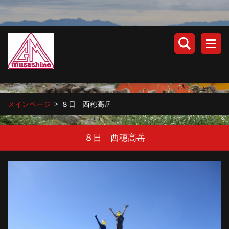
メインページ
>
８日 西穂高岳
８日 西穂高岳